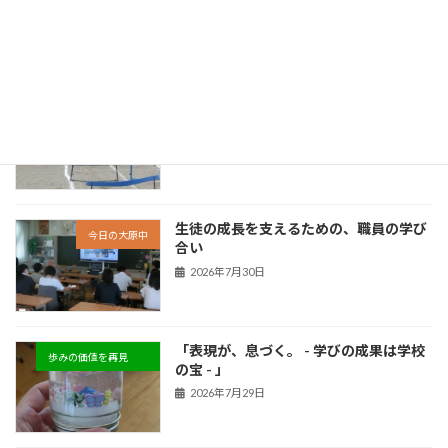
手に向けて - 」
新着!!
2026年8月5日
「 挑戦が、力になる。 - できたという実
歩みの価値を再見
感が次につながる - 」
新着!!
2026年8月3日
生徒の成長を支えるための、職員の学び
今日の大原中
合い
2026年7月30日
「表現が、息づく。 - 学びの成果は学校
歩みの価値を再見
の宝 - 」
2026年7月29日