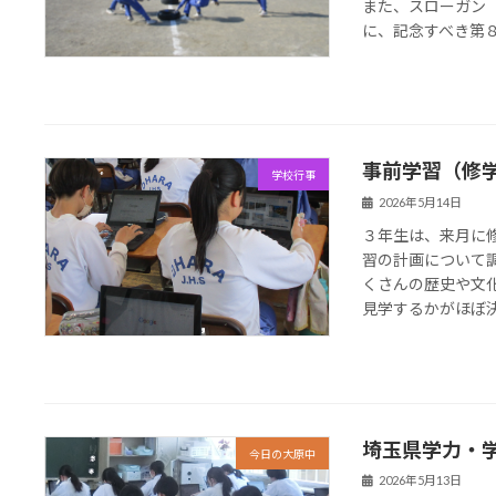
また、スローガン
に、記念すべき第８０
事前学習（修
学校行事
2026年5月14日
３年生は、来月に
習の計画について
くさんの歴史や文
見学するかがほぼ決ま
埼玉県学力・
今日の大原中
2026年5月13日