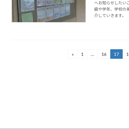
へお知らせしたい
級や学年、学校の
介していきます。
投
«
1
…
16
17
1
固
固
固
定
定
定
稿
ペ
ペ
ペ
の
ー
ー
ー
ジ
ジ
ジ
ペ
ー
ジ
送