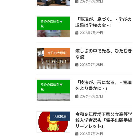
2026年7月30日
「表現が、息づく。 - 学びの
歩みの価値を再
成果は学校の宝 - 」
見
2026年7月29日
涼しさの中で光る、ひたむき
今日の大原中
な姿
2026年7月28日
「技法が、形になる。 - 表現
歩みの価値を再
をより豊かに - 」
見
2026年7月27日
令和９年度埼玉県公立高等学
入試関連
校入学者選抜「電子出願手続
リーフレット」
2026年7月24日