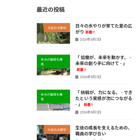
最近の投稿
日々の水やりが育てた夏の広
今日の大原中
がり
新着!!
2026年8月5日
「 協働が、未来を動かす。 -
歩みの価値を再
未来の創り手に向けて - 」
見
新着!!
2026年8月5日
「 挑戦が、力になる。 - でき
歩みの価値を再
たという実感が次につながる
見
- 」
新着!!
2026年8月3日
生徒の成長を支えるための、
今日の大原中
職員の学び合い