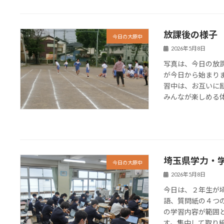
放課後の様子
今日の大原中
2026年5月8日
写真は、今日の放
が今日から始まり
習中は、お互いに
みんなが楽しめる体育
埼玉県学力・
今日の大原中
2026年5月8日
今日は、２年生が
語、質問紙の４つ
の学習内容が範囲
す。集中して取り組