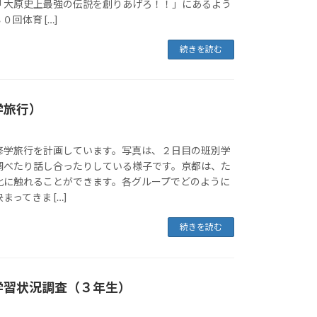
「大原史上最強の伝説を創りあげろ！！」にあるよう
回体育 […]
続きを読む
学旅行）
修学旅行を計画しています。写真は、２日目の班別学
調べたり話し合ったりしている様子です。京都は、た
化に触れることができます。各グループでどのように
ってきま […]
続きを読む
学習状況調査（３年生）