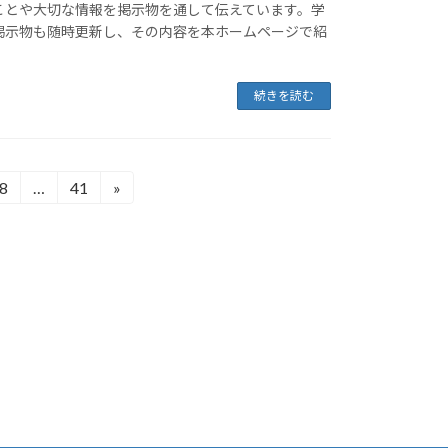
ことや大切な情報を掲示物を通して伝えています。学
掲示物も随時更新し、その内容を本ホームページで紹
続きを読む
8
…
41
»
固
固
定
定
ペ
ペ
ー
ー
ジ
ジ