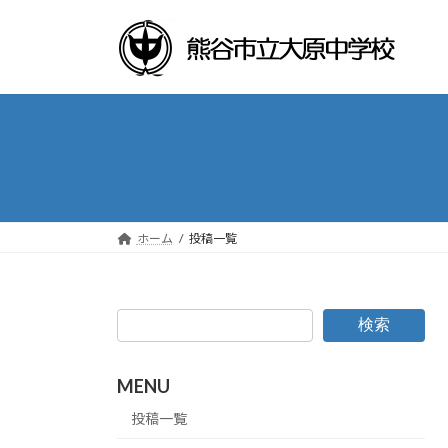
コ
ナ
ン
ビ
テ
ゲ
ン
ー
ツ
シ
へ
ョ
ス
ン
キ
に
ッ
移
プ
動
ホーム
投稿一覧
検索
MENU
投稿一覧