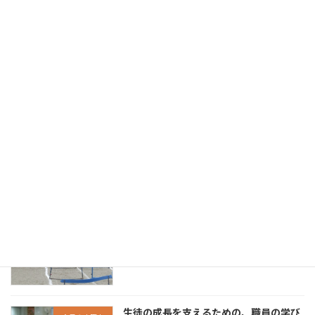
2026年8月7日
日々の水やりが育てた夏の広がり
新着!!
今日の大原中
2026年8月5日
「 協働が、未来を動かす。 - 未来の創り
歩みの価値を再見
手に向けて - 」
新着!!
2026年8月5日
「 挑戦が、力になる。 - できたという実
歩みの価値を再見
感が次につながる - 」
新着!!
2026年8月3日
生徒の成長を支えるための、職員の学び