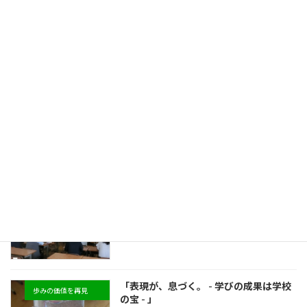
「 協働が、未来を動かす。 - 未来の創り
歩みの価値を再見
手に向けて - 」
新着!!
2026年8月5日
「 挑戦が、力になる。 - できたという実
歩みの価値を再見
感が次につながる - 」
新着!!
2026年8月3日
生徒の成長を支えるための、職員の学び
今日の大原中
合い
2026年7月30日
「表現が、息づく。 - 学びの成果は学校
歩みの価値を再見
の宝 - 」