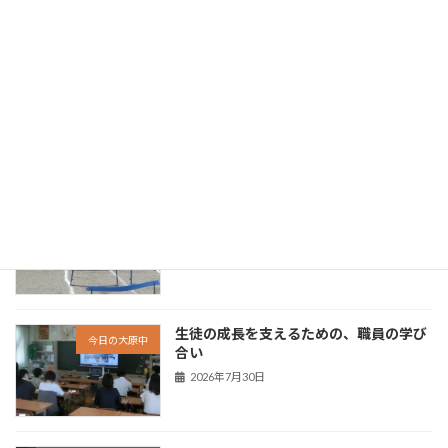
「 協働が、未来を動かす。 - 未来の創り
歩みの価値を再見
手に向けて - 」
新着!!
2026年8月5日
「 挑戦が、力になる。 - できたという実
歩みの価値を再見
感が次につながる - 」
新着!!
2026年8月3日
生徒の成長を支えるための、職員の学び
今日の大原中
合い
2026年7月30日