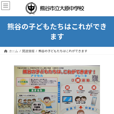
コ
ナ
ン
ビ
テ
ゲ
ン
ー
ツ
シ
熊谷の子どもたちはこれができ
へ
ョ
ス
ン
ます
キ
に
ッ
移
プ
動
ホーム
関連情報
熊谷の子どもたちはこれができます