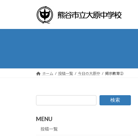
コ
ナ
ン
ビ
テ
ゲ
ン
ー
ツ
シ
へ
ョ
ス
ン
キ
に
ッ
移
プ
動
ホーム
投稿一覧
今日の大原中
掲示教育②
検索
MENU
投稿一覧