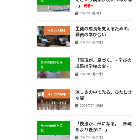
見
- 」
新着!!
2026年8月3日
生徒の成長を支えるための、
今日の大原中
職員の学び合い
2026年7月30日
「表現が、息づく。 - 学びの
歩みの価値を再
成果は学校の宝 - 」
見
2026年7月29日
涼しさの中で光る、ひたむき
今日の大原中
な姿
2026年7月28日
「技法が、形になる。 - 表現
歩みの価値を再
をより豊かに - 」
見
2026年7月27日