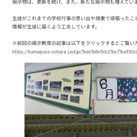
掲示物は、更新を続け、また、新たな掲示物も増えてい
生徒がこれまでの学校行事の思い出や授業で頑張ったこ
情報が生徒に届くよう工夫しています。
※前回の掲示教育の記事は以下をクリックするとご覧い
https://kumagaya-oohara-j.ed.jp/%e6%8e%b2%e7%a