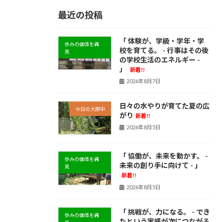
最近の投稿
「 体験が、学級・学年・学
歩みの価値を再
校を育てる。 - 行事はその後
見
の学校生活のエネルギー -
」
新着!!
2026年8月7日
日々の水やりが育てた夏の広
今日の大原中
がり
新着!!
2026年8月5日
「 協働が、未来を動かす。 -
歩みの価値を再
未来の創り手に向けて - 」
見
新着!!
2026年8月5日
「 挑戦が、力になる。 - でき
歩みの価値を再
たという実感が次につながる