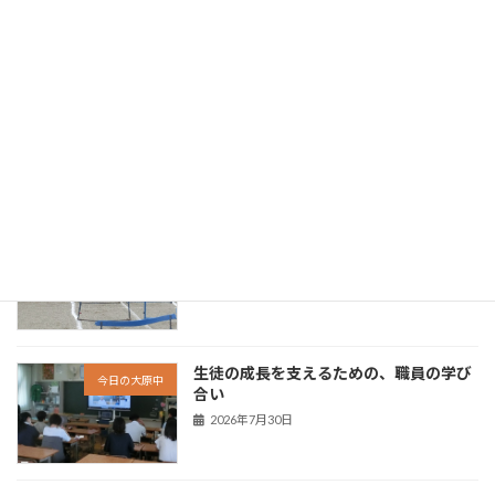
「 協働が、未来を動かす。 - 未来の創り
歩みの価値を再見
手に向けて - 」
新着!!
2026年8月5日
「 挑戦が、力になる。 - できたという実
歩みの価値を再見
感が次につながる - 」
新着!!
2026年8月3日
生徒の成長を支えるための、職員の学び
今日の大原中
合い
2026年7月30日