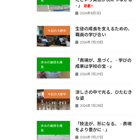
見
- 」
新着!!
2026年8月3日
生徒の成長を支えるための、
今日の大原中
職員の学び合い
2026年7月30日
「表現が、息づく。 - 学びの
歩みの価値を再
成果は学校の宝 - 」
見
2026年7月29日
涼しさの中で光る、ひたむき
今日の大原中
な姿
2026年7月28日
「技法が、形になる。 - 表現
歩みの価値を再
をより豊かに - 」
見
2026年7月27日