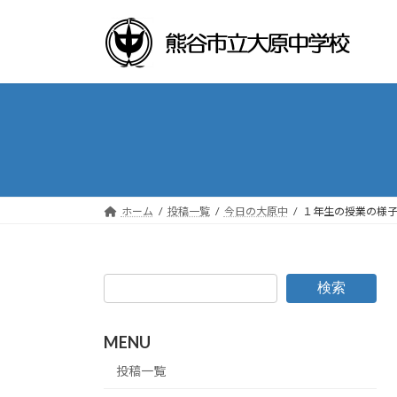
コ
ナ
ン
ビ
テ
ゲ
ン
ー
ツ
シ
へ
ョ
ス
ン
キ
に
ッ
移
プ
動
ホーム
投稿一覧
今日の大原中
１年生の授業の様
検索
MENU
投稿一覧