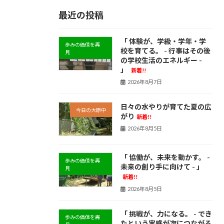
最近の投稿
「 体験が、学級・学年・学
歩みの価値を再
校を育てる。 - 行事はその後
見
の学校生活のエネルギー -
」
新着!!
2026年8月7日
日々の水やりが育てた夏の広
今日の大原中
がり
新着!!
2026年8月5日
「 協働が、未来を動かす。 -
歩みの価値を再
未来の創り手に向けて - 」
見
新着!!
2026年8月5日
「 挑戦が、力になる。 - でき
歩みの価値を再
たという実感が次につながる