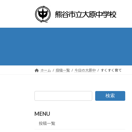
コ
ナ
ン
ビ
テ
ゲ
ン
ー
ツ
シ
へ
ョ
ス
ン
キ
に
ッ
移
プ
動
ホーム
投稿一覧
今日の大原中
すくすく育て
検索
MENU
投稿一覧