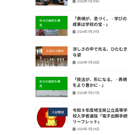
2026年7月30日
「表現が、息づく。 - 学びの
歩みの価値を再
成果は学校の宝 - 」
見
2026年7月29日
涼しさの中で光る、ひたむき
今日の大原中
な姿
2026年7月28日
「技法が、形になる。 - 表現
歩みの価値を再
をより豊かに - 」
見
2026年7月27日
令和９年度埼玉県公立高等学
入試関連
校入学者選抜「電子出願手続
リーフレット」
2026年7月24日