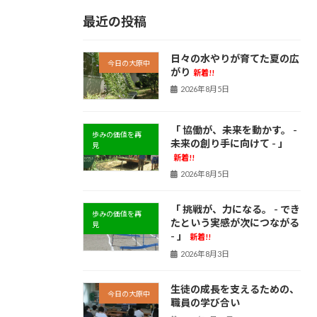
最近の投稿
日々の水やりが育てた夏の広
今日の大原中
がり
新着!!
2026年8月5日
「 協働が、未来を動かす。 -
歩みの価値を再
未来の創り手に向けて - 」
見
新着!!
2026年8月5日
「 挑戦が、力になる。 - でき
歩みの価値を再
たという実感が次につながる
見
- 」
新着!!
2026年8月3日
生徒の成長を支えるための、
今日の大原中
職員の学び合い