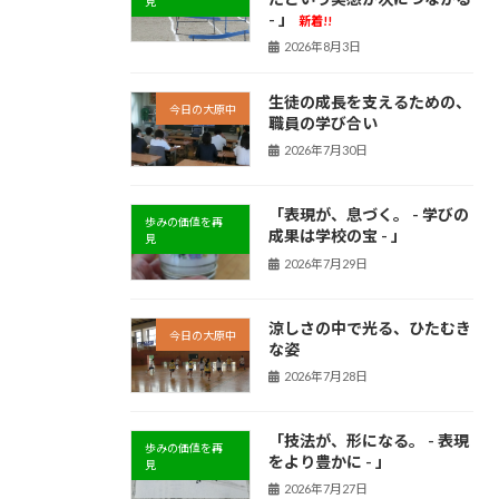
見
- 」
新着!!
2026年8月3日
生徒の成長を支えるための、
今日の大原中
職員の学び合い
2026年7月30日
「表現が、息づく。 - 学びの
歩みの価値を再
成果は学校の宝 - 」
見
2026年7月29日
涼しさの中で光る、ひたむき
今日の大原中
な姿
2026年7月28日
「技法が、形になる。 - 表現
歩みの価値を再
をより豊かに - 」
見
2026年7月27日