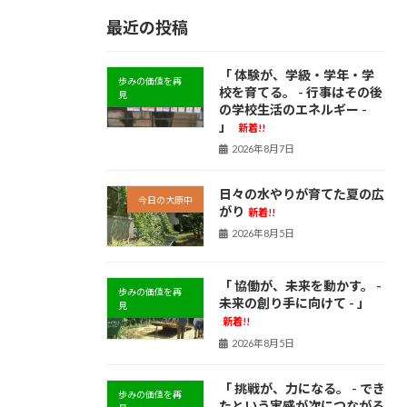
最近の投稿
「 体験が、学級・学年・学
歩みの価値を再
校を育てる。 - 行事はその後
見
の学校生活のエネルギー -
」
新着!!
2026年8月7日
日々の水やりが育てた夏の広
今日の大原中
がり
新着!!
2026年8月5日
「 協働が、未来を動かす。 -
歩みの価値を再
未来の創り手に向けて - 」
見
新着!!
2026年8月5日
「 挑戦が、力になる。 - でき
歩みの価値を再
たという実感が次につながる