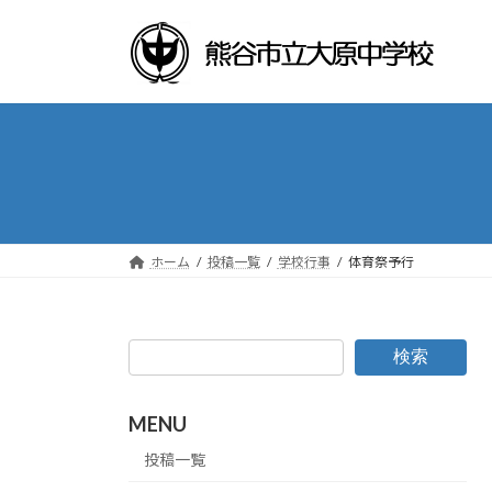
コ
ナ
ン
ビ
テ
ゲ
ン
ー
ツ
シ
へ
ョ
ス
ン
キ
に
ッ
移
プ
動
ホーム
投稿一覧
学校行事
体育祭予行
検索
MENU
投稿一覧