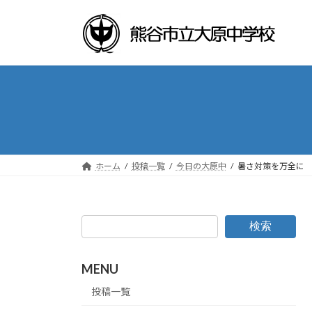
コ
ナ
ン
ビ
テ
ゲ
ン
ー
ツ
シ
へ
ョ
ス
ン
キ
に
ッ
移
プ
動
ホーム
投稿一覧
今日の大原中
暑さ対策を万全に
検索
MENU
投稿一覧