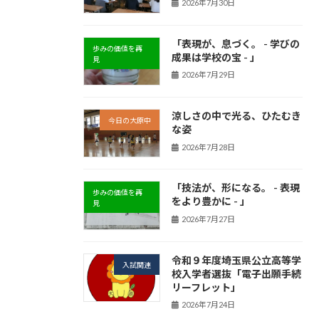
2026年7月30日
「表現が、息づく。 - 学びの
歩みの価値を再
成果は学校の宝 - 」
見
2026年7月29日
涼しさの中で光る、ひたむき
今日の大原中
な姿
2026年7月28日
「技法が、形になる。 - 表現
歩みの価値を再
をより豊かに - 」
見
2026年7月27日
令和９年度埼玉県公立高等学
入試関連
校入学者選抜「電子出願手続
リーフレット」
2026年7月24日