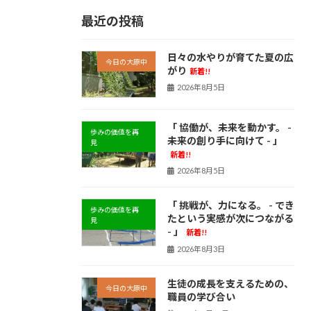
最近の投稿
日々の水やりが育てた夏の広
今日の大原中
がり
新着!!
2026年8月5日
「 協働が、未来を動かす。 -
歩みの価値を再
未来の創り手に向けて - 」
見
新着!!
2026年8月5日
「 挑戦が、力になる。 - でき
歩みの価値を再
たという実感が次につながる
見
- 」
新着!!
2026年8月3日
生徒の成長を支えるための、
今日の大原中
職員の学び合い