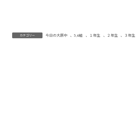
今日の大原中
、
5,6組
、
１年生
、
２年生
、
３年生
カテゴリー