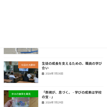
「 協働が、未来を動かす。 - 未来の創り
歩みの価値を再見
手に向けて - 」
新着!!
2026年8月5日
「 挑戦が、力になる。 - できたという実
歩みの価値を再見
感が次につながる - 」
新着!!
2026年8月3日
生徒の成長を支えるための、職員の学び
今日の大原中
合い
2026年7月30日
「表現が、息づく。 - 学びの成果は学校
歩みの価値を再見
の宝 - 」
2026年7月29日